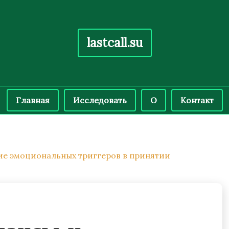
lastcall.su
Главная
Исследовать
О
Контакт
ие эмоциональных триггеров в принятии