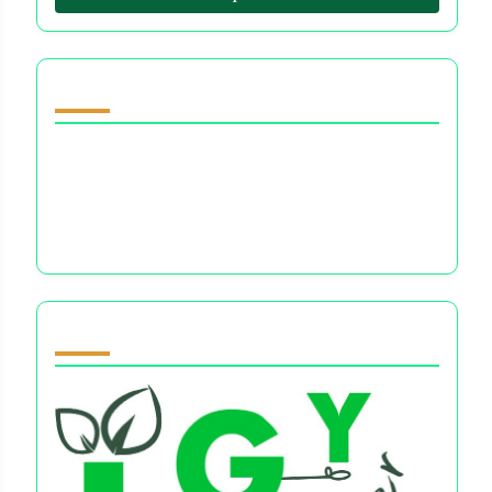
Открыть случайную запись
Определите Организованный Хаос:
Навигация по Эмоциональным Невзгодам
в Финансовом Принятии Решений и
Управлении Стрессом
Partner