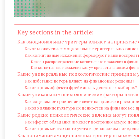
Key sections in the article:
Как эмоциональные триггеры влияют на принятие
Каковы ключевые эмоциональные триггеры, влияющие 
Как когнитивные искажения формируют наше восприяти
Каковы распространенные когнитивные искажения в фина
Как когнитивные искажения могут привести к плохим фин
Какие универсальные психологические принципы 
Как избегание потерь влияет на финансовые решения?
Какова роль эффекта фрейминга в денежных выборах?
Какие уникальные психологические факторы влияю
Как социальное сравнение влияет на привычки расходо
Каково влияние культурных ценностей на финансовое п
Какие редкие психологические явления могут пов
Как эффект обладания изменяет воспринимаемую ценн
Какова роль ментального учета в финансовом поведени
Как понимание эмоциональных триггеров может у