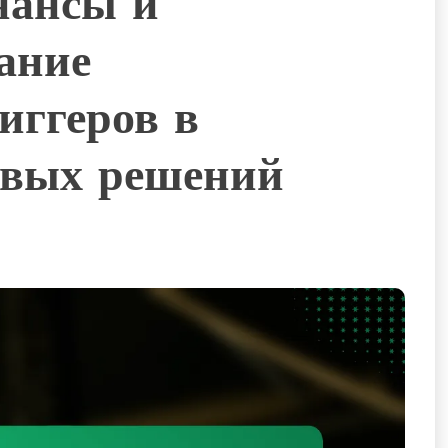
нансы и
ание
иггеров в
овых решений