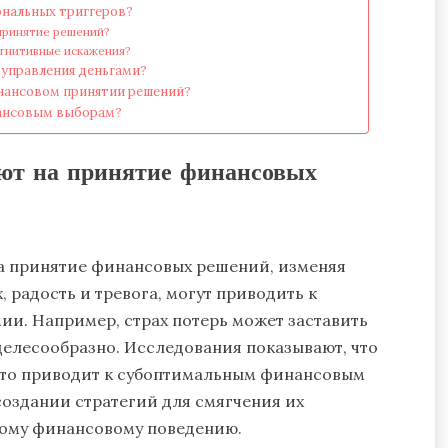
ональных триггеров?
принятие решений?
гнитивные искажения?
 управления деньгами?
инансовом принятии решений?
нансовым выборам?
ют на принятие финансовых
а принятие финансовых решений, изменяя
, радость и тревога, могут приводить к
и. Например, страх потерь может заставить
целесообразно. Исследования показывают, что
что приводит к субоптимальным финансовым
создании стратегий для смягчения их
ному финансовому поведению.