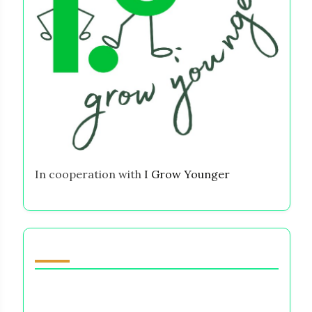
In cooperation with
I Grow Younger
Вам также может понравиться
Стресс при принятии финансовых
решений: как справляться с тревогой,