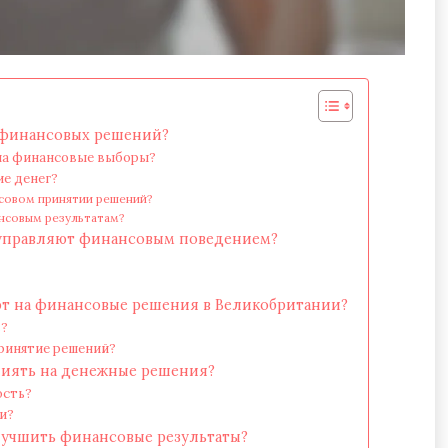
 финансовых решений?
на финансовые выборы?
е денег?
нсовом принятии решений?
ансовым результатам?
управляют финансовым поведением?
т на финансовые решения в Великобритании?
в?
ринятие решений?
лиять на денежные решения?
ость?
и?
лучшить финансовые результаты?