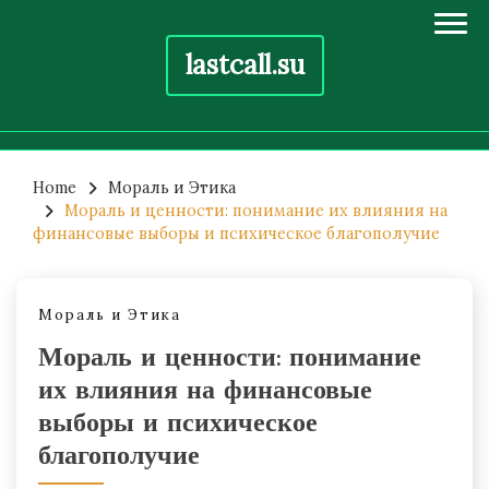
lastcall.su
Skip
to
Home
Мораль и Этика
Мораль и ценности: понимание их влияния на
content
финансовые выборы и психическое благополучие
Мораль и Этика
Мораль и ценности: понимание
их влияния на финансовые
выборы и психическое
благополучие