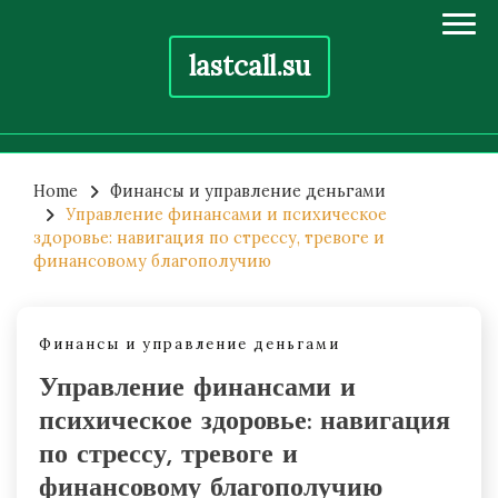
lastcall.su
Skip
to
Home
Финансы и управление деньгами
Управление финансами и психическое
content
здоровье: навигация по стрессу, тревоге и
финансовому благополучию
Финансы и управление деньгами
Управление финансами и
психическое здоровье: навигация
по стрессу, тревоге и
финансовому благополучию