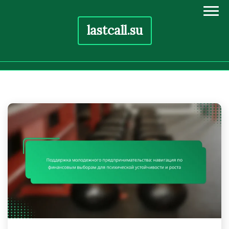
lastcall.su
Skip
to
content